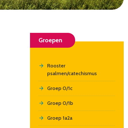
Groepen
Rooster
psalmen/catechismus
Groep 0/1c
Groep 0/1b
Groep 1a2a