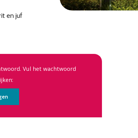
it en juf
htwoord. Vul het wachtwoord
jken: