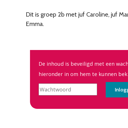
Dit is groep 2b met juf Caroline, juf Mar
Emma.
De inhoud is beveiligd met een wac
hieronder in om hem te kunnen beki