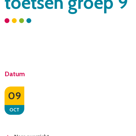
toetsen groep 9
Datum
09
OCT