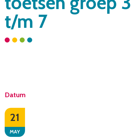
toetsen groep 3
t/m 7
Datum
21
MAY