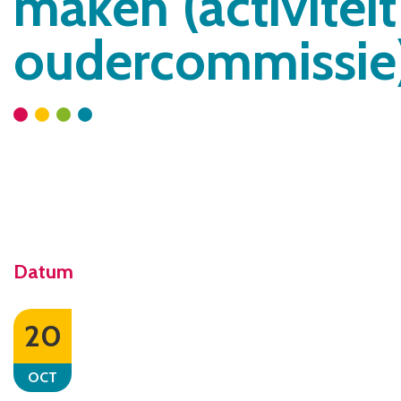
maken (activiteit
oudercommissie
Datum
20
OCT