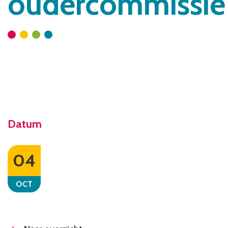
oudercommissie
Datum
04
OCT