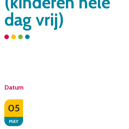
(kinderen hele
dag vrij)
Datum
05
MAY